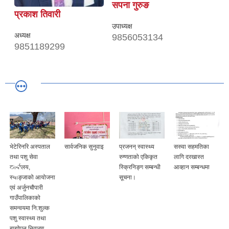
सपना गुरुङ
प्रकाश तिवारी
उपाध्यक्ष
अध्यक्ष
9856053134
9851189299
भेटेरिनरि अस्पताल
सार्वजनिक सुनुवाइ
प्रजनन् स्वास्थ्य
सरुवा सहमतिका
तथा पशु सेवा
रुग्णताको एकिकृत
लागि दरखास्त
न
कार्यालय,
स्क्रिनिङ्ग सम्बन्धी
आव्हान सम्बन्धमा
स्याङ्जाको आयोजना
सूचना।
एवं अर्जुनचौपारी
गाउँपालिकाको
समन्वयमा नि:शुल्क
पशु स्वास्थ्य तथा
बाझोपन निवारण