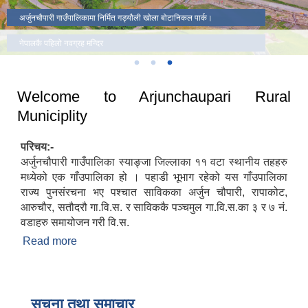
अर्जुनचौपारी गाउँपालिकाको प्रशासकीय भवन ।
अर्जुनचौपारी गाउँपालिकामा निर्मित गड्यौली खोला बोटानिकल पार्क।
नेपालकै पहिलो नवग्रह मन्दिर
Welcome to Arjunchaupari Rural
Municiplity
परिचय:-
अर्जुनचौपारी गाउँपालिका स्याङ्जा जिल्लाका ११ वटा स्थानीय तहहरु
मध्येको एक गाँउपालिका हो । पहाडी भूभाग रहेको यस गाँउपालिका
राज्य पुनसंरचना भए पश्चात साविकका अर्जुन चौपारी, रापाकोट,
आरुचौर, सतौदरौ गा.वि.स. र साविककै पञ्चमुल गा.वि.स.का ३ र ७ नं.
वडाहरु समायोजन गरी वि.स.
Read more
about Welcome to Arjunchaupari Rural
Municiplity
सूचना तथा समाचार