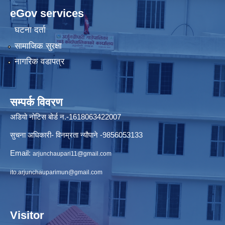
eGov services
घटना दर्ता
सामाजिक सुरक्षा
नागरिक वडापत्र
सम्पर्क विवरण
अडियो नोटिस बोर्ड न.-1618063422007
सुचना अधिकारी- विनम्रता न्यौपाने -9856053133
Email:
arjunchaupari11@gmail.com
ito.arjunchauparimun@gmail.com
Visitor