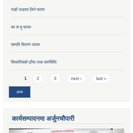
गाडी भाडामा लिने फारम
का स मु फारम
सम्पति विवरण फारम
सिफारिसको ढाँचा तथा कार्यबिधि
Pages
1
2
3
next ›
last »
अन्य
कार्यसम्पादनमा अर्जुनचौपारी