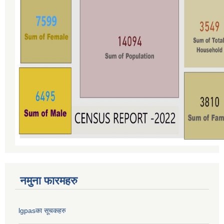
नमुना फारमहरु
lgpasका सूचकहरु