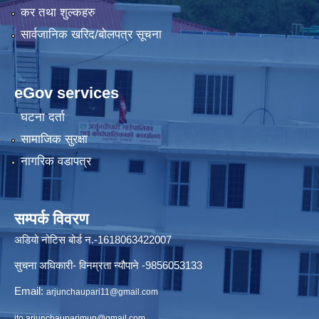
कर तथा शुल्कहरु
सार्वजानिक खरिद/बोलपत्र सूचना
eGov services
घटना दर्ता
सामाजिक सुरक्षा
नागरिक वडापत्र
सम्पर्क विवरण
अडियो नोटिस बोर्ड न.-1618063422007
सुचना अधिकारी- विनम्रता न्यौपाने -9856053133
Email:
arjunchaupari11@gmail.com
ito.arjunchauparimun@gmail.com