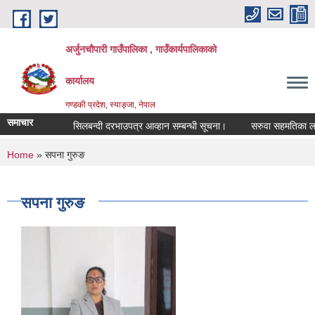
Skip to main content
अर्जुनचौपारी गाउँपालिका , गाउँकार्यपालिकाको
कार्यालय
गण्डकी प्रदेश, स्याङ्जा, नेपाल
समाचार
सिलबन्दी दरभाउपत्र आव्हान सम्बन्धी सूचना।
सरुवा सहमतिका लागि दरख
You are here
Home
» सपना गुरुङ
सपना गुरुङ