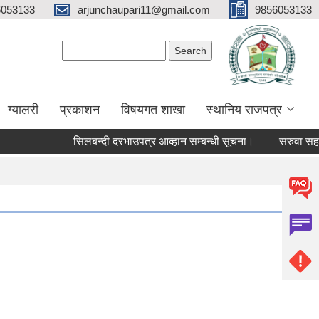
6053133
arjunchaupari11@gmail.com
9856053133
Search form
Search
ग्यालरी
प्रकाशन
विषयगत शाखा
स्थानिय राजपत्र
सिलबन्दी दरभाउपत्र आव्हान सम्बन्धी सूचना।
सरुवा सहमतिका