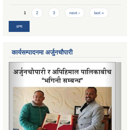
Pages
1
2
3
next ›
last »
अन्य
कार्यसम्पादनमा अर्जुनचौपारी