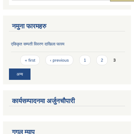
नमुना फारमहरु
एकिकृत सम्पती विवरण दाखिला फारम
Pages
« first
‹ previous
1
2
3
अन्य
कार्यसम्पादनमा अर्जुनचौपारी
गुगल म्याप