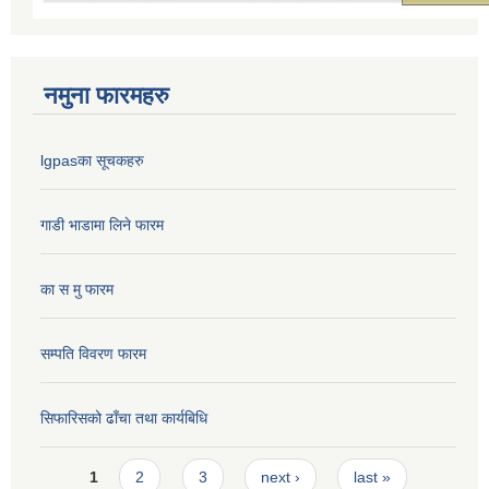
नमुना फारमहरु
lgpasका सूचकहरु
गाडी भाडामा लिने फारम
का स मु फारम
सम्पति विवरण फारम
सिफारिसको ढाँचा तथा कार्यबिधि
Pages
1
2
3
next ›
last »