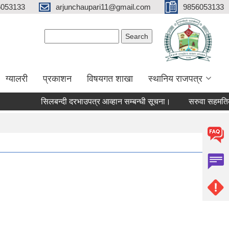
6053133
arjunchaupari11@gmail.com
9856053133
Search form
Search
ग्यालरी
प्रकाशन
विषयगत शाखा
स्थानिय राजपत्र
सिलबन्दी दरभाउपत्र आव्हान सम्बन्धी सूचना।
सरुवा सहमतिका लागि