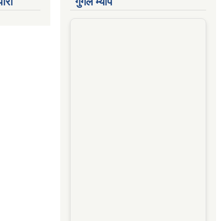
पारी
गुगल म्याप