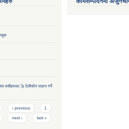
रमहरु
कार्यसम्पादनमा अर्जुनचौ
गबुक
जार बसीहरुलार्इ टेलीफोन जडान गर्ने
‹ previous
1
next ›
last »