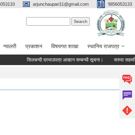
6053133
arjunchaupari11@gmail.com
9856053133
Search form
Search
ग्यालरी
प्रकाशन
विषयगत शाखा
स्थानिय राजपत्र
सिलबन्दी दरभाउपत्र आव्हान सम्बन्धी सूचना।
सरुवा सहमतिका ला