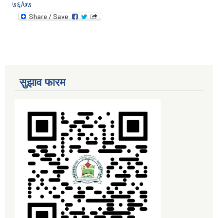
७६/७७
सुझाव फारम