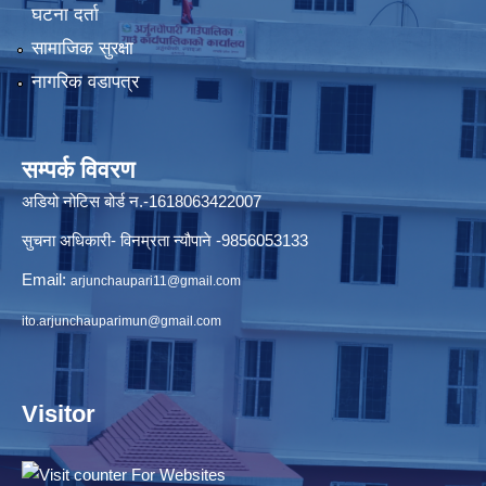
घटना दर्ता
सामाजिक सुरक्षा
नागरिक वडापत्र
सम्पर्क विवरण
अडियो नोटिस बोर्ड न.-1618063422007
सुचना अधिकारी- विनम्रता न्यौपाने -9856053133
Email:
arjunchaupari11@gmail.com
ito.arjunchauparimun@gmail.com
Visitor