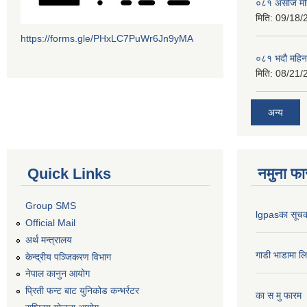
०८१ असोज मह
मिति:
09/18/
https://forms.gle/PHxLC7PuWr6Jn9yMA
०८१ भदौ महिन
मिति:
08/21/
अन्य
Quick Links
नमुना फा
Group SMS
lgpasका सूच
Official Mail
अर्थ मन्त्रालय
गाडी भाडामा ल
केन्द्रीय पञ्जिकरण विभाग
नेपाल कानुन आयोग
प्रिती फन्ट बाट युनिकोड कन्भर्रटर
का स मु फारम