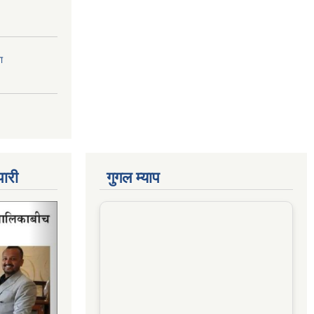
ा
पारी
गुगल म्याप