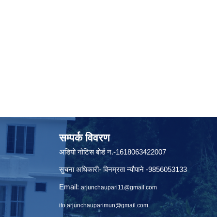
सम्पर्क विवरण
अडियो नोटिस बोर्ड न.-1618063422007
सुचना अधिकारी- विनम्रता न्यौपाने -9856053133
Email:
arjunchaupari11@gmail.com
ito.arjunchauparimun@gmail.com