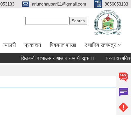
6053133
arjunchaupari11@gmail.com
9856053133
Search form
Search
ग्यालरी
प्रकाशन
विषयगत शाखा
स्थानिय राजपत्र
सिलबन्दी दरभाउपत्र आव्हान सम्बन्धी सूचना।
सरुवा सहमतिका लागि द