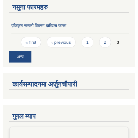
नमुना फारमहरु
एकिकृत सम्पती विवरण दाखिला फारम
Pages
« first
‹ previous
1
2
3
अन्य
कार्यसम्पादनमा अर्जुनचौपारी
गुगल म्याप