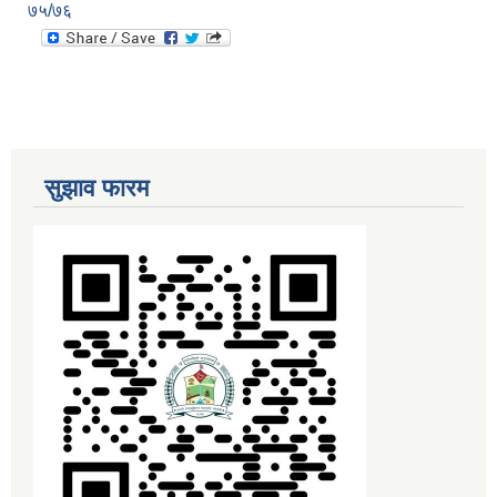
७५/७६
सुझाव फारम