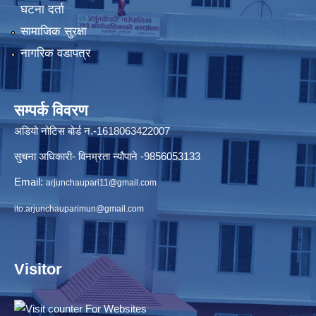
घटना दर्ता
सामाजिक सुरक्षा
नागरिक वडापत्र
सम्पर्क विवरण
अडियो नोटिस बोर्ड न.-1618063422007
सुचना अधिकारी- विनम्रता न्यौपाने -9856053133
Email:
arjunchaupari11@gmail.com
ito.arjunchauparimun@gmail.com
Visitor