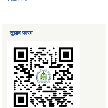
सुझाव फारम