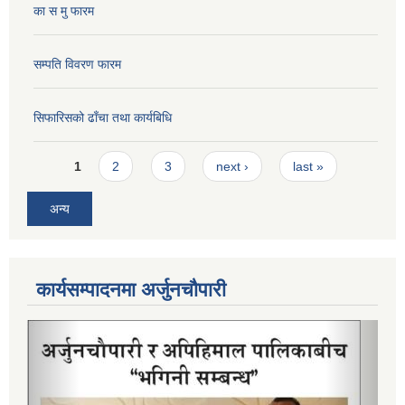
का स मु फारम
सम्पति विवरण फारम
सिफारिसको ढाँचा तथा कार्यबिधि
Pages
1
2
3
next ›
last »
अन्य
कार्यसम्पादनमा अर्जुनचौपारी