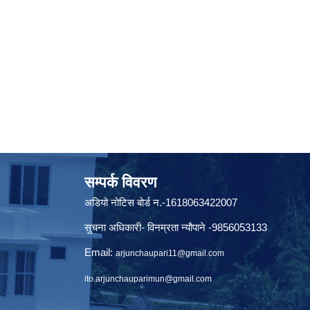
सम्पर्क विवरण
अडियो नोटिस बोर्ड न.-1618063422007
सुचना अधिकारी- विनम्रता न्यौपाने -9856053133
Email:
arjunchaupari11@gmail.com
ito.arjunchauparimun@gmail.com