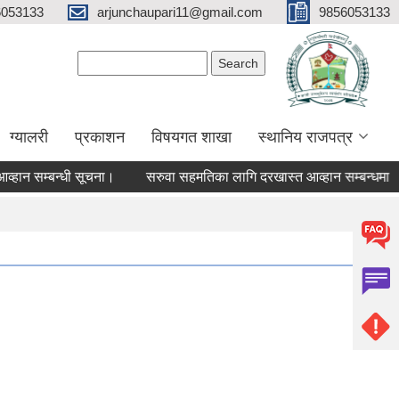
6053133
arjunchaupari11@gmail.com
9856053133
Search form
Search
ग्यालरी
प्रकाशन
विषयगत शाखा
स्थानिय राजपत्र
 सम्बन्धी सूचना।
सरुवा सहमतिका लागि दरखास्त आव्हान सम्बन्धमा
औ