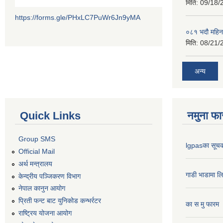
मिति:
09/18/
https://forms.gle/PHxLC7PuWr6Jn9yMA
०८१ भदौ महिन
मिति:
08/21/
अन्य
Quick Links
नमुना फा
Group SMS
lgpasका सूच
Official Mail
अर्थ मन्त्रालय
गाडी भाडामा ल
केन्द्रीय पञ्जिकरण विभाग
नेपाल कानुन आयोग
प्रिती फन्ट बाट युनिकोड कन्भर्रटर
का स मु फारम
राष्ट्रिय योजना आयोग