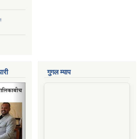
ा
पारी
गुगल म्याप