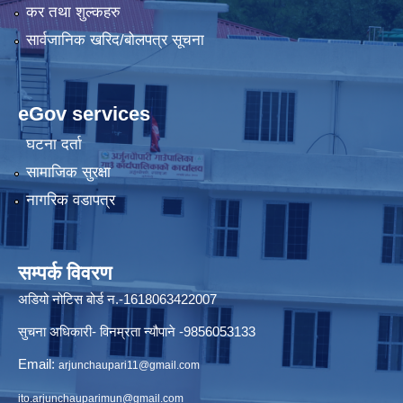
कर तथा शुल्कहरु
सार्वजानिक खरिद/बोलपत्र सूचना
eGov services
घटना दर्ता
सामाजिक सुरक्षा
नागरिक वडापत्र
सम्पर्क विवरण
अडियो नोटिस बोर्ड न.-1618063422007
सुचना अधिकारी- विनम्रता न्यौपाने -9856053133
Email:
arjunchaupari11@gmail.com
ito.arjunchauparimun@gmail.com