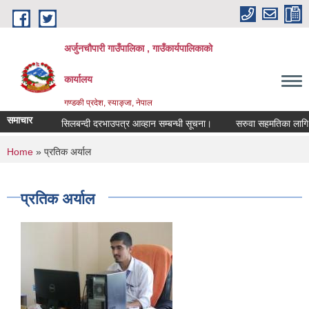
Skip to main content
अर्जुनचौपारी गाउँपालिका , गाउँकार्यपालिकाको
कार्यालय
गण्डकी प्रदेश, स्याङ्जा, नेपाल
समाचार
सिलबन्दी दरभाउपत्र आव्हान सम्बन्धी सूचना।
सरुवा सहमतिका लागि दरखास
You are here
Home
» प्रतिक अर्याल
प्रतिक अर्याल