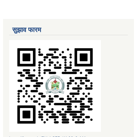
सुझाव फारम