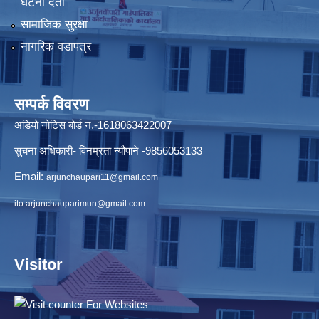
घटना दर्ता
सामाजिक सुरक्षा
नागरिक वडापत्र
सम्पर्क विवरण
अडियो नोटिस बोर्ड न.-1618063422007
सुचना अधिकारी- विनम्रता न्यौपाने -9856053133
Email:
arjunchaupari11@gmail.com
ito.arjunchauparimun@gmail.com
Visitor