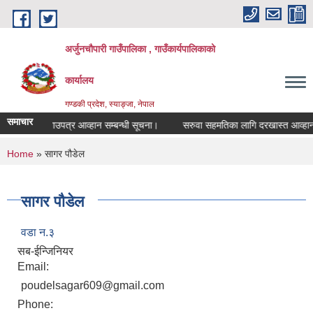
Skip to main content
अर्जुनचौपारी गाउँपालिका , गाउँकार्यपालिकाको
कार्यालय
गण्डकी प्रदेश, स्याङ्जा, नेपाल
समाचार
बन्दी दरभाउपत्र आव्हान सम्बन्धी सूचना।
सरुवा सहमतिका लागि दरखास्त आव्हान सम्ब
You are here
Home
» सागर पौडेल
सागर पौडेल
वडा न.३
सब-ईन्जिनियर
Email:
poudelsagar609@gmail.com
Phone: