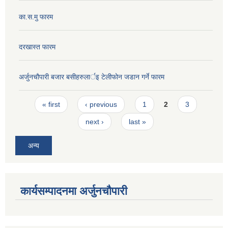
का.स.मु फारम
दरखास्त फारम
अर्जुनचौपारी बजार बसीहरुलार्इ टेलीफोन जडान गर्ने फारम
Pages
« first
‹ previous
1
2
3
next ›
last »
अन्य
कार्यसम्पादनमा अर्जुनचौपारी