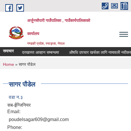
Skip to main content
अर्जुनचौपारी गाउँपालिका , गाउँकार्यपालिकाको
कार्यालय
गण्डकी प्रदेश, स्याङ्जा, नेपाल
समाचार
िका लागि दरखास्त आव्हान सम्बन्धमा
औषधि उपचार खर्चका लागि नामावली नवीकरण सम्
You are here
Home
» सागर पौडेल
सागर पौडेल
वडा न.३
सब-ईन्जिनियर
Email:
poudelsagar609@gmail.com
Phone: