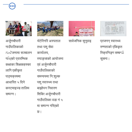
अर्जुनचौपारी
भेटेरिनरि अस्पताल
सार्वजनिक सुनुवाइ
प्रजनन् स्वास्थ्य
गाउँपालिकाको
तथा पशु सेवा
रुग्णताको एकिकृत
आयोजनामा सञ्चालन
कार्यालय,
स्क्रिनिङ्ग सम्बन्धी
गरिएको प्रारम्भिक
स्याङ्जाको आयोजना
सूचना।
कक्षाका शिक्षकहरुका
एवं अर्जुनचौपारी
लागि एकीकृत
गाउँपालिकाको
पाठ्यक्रममा
समन्वयमा नि:शुल्क
आधारित ५ दिने
पशु स्वास्थ्य तथा
कस्टमाइज्ड तालिम
बाझोपन निवारण
सम्पन्न।
शिबिर अर्जुनचौपारी
गाउँपालिका वडा नं ५
मा सम्पन्न गरिएको
छ।