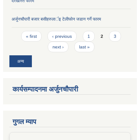
दरखास्त फारम
अर्जुनचौपारी बजार बसीहरुलार्इ टेलीफोन जडान गर्ने फारम
Pages
« first
‹ previous
1
2
3
next ›
last »
अन्य
कार्यसम्पादनमा अर्जुनचौपारी
गुगल म्याप